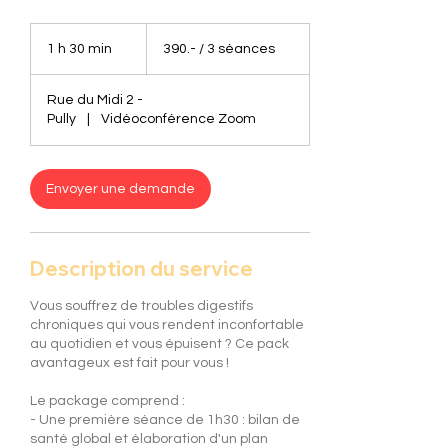
390.-
/
1 h 30 min
1
390.- / 3 séances
3
séances
3
0
Rue du Midi 2 -
m
Pully
|
Vidéoconférence Zoom
i
n
Envoyer une demande
Description du service
Vous souffrez de troubles digestifs
chroniques qui vous rendent inconfortable
au quotidien et vous épuisent ? Ce pack
avantageux est fait pour vous !
Le package comprend :
- Une première séance de 1h30 : bilan de
santé global et élaboration d'un plan