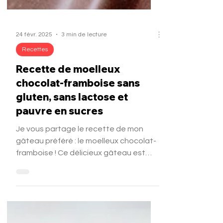
24 févr. 2025
3 min de lecture
Recettes
Recette de moelleux
chocolat-framboise sans
gluten, sans lactose et
pauvre en sucres
Je vous partage le recette de mon
gâteau préféré : le moelleux chocolat-
framboise ! Ce délicieux gâteau est
sans gluten, sans lactose, pauvre en
sucres, riche en protéines et hyper
chocolaté. Il se déguste en dessert ou
au goûter accompagné de yaourt