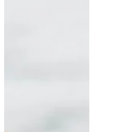
nature ou de crème acidulée. Un vrai
régal pour les amoureux du chocolat...
La recette du moelleux chocolat-
framboise Ingrédients pour 6
personnes : 6 oeufs 120g de beurre
clarifié (ghee) 225 g de chocolat noir à
70% de cacao 7