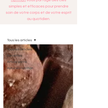
nutrition
vous partage des clés
simples et efficaces pour prendre
soin de votre corps et de votre esprit
au quotidien.
Blog
Tous les articles
Tous les articles
Recettes
Article santé
Astuces nutrition