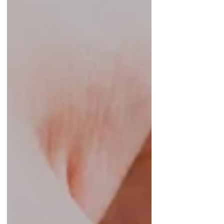
d'autres symptômes dérangeants
comme des douleurs abdominales et
des sensations de ballonnement.
Quelles sont les causes possibles
d'une constipation chronique et
quelles solutions mettre en place pour
s'en débarrasser ? Définition de la
constipation chronique Pour mettre
tout le monde d'accord, voici les c