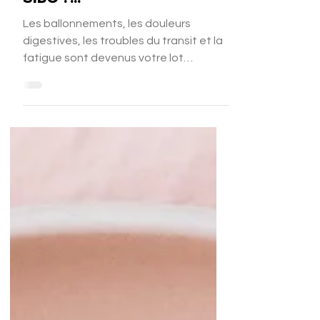
SIBO ?...
Les ballonnements, les douleurs
digestives, les troubles du transit et la
fatigue sont devenus votre lot
quotidien ? Il se pourrait que vous
souffriez d'un SIBO, une pullulation
bactérienne de l'intestin grêle. Ce
trouble est encore mal connu du grand
public et des professionnels de santé
mais touche un nombre croissant
d'individus. Petit tour d'horizon de ce
trouble très gênant au quotidien.
Qu'est-ce que le SIBO ? Le SIBO (Small
Intestinal Bacterial Overgrowth)
correspond